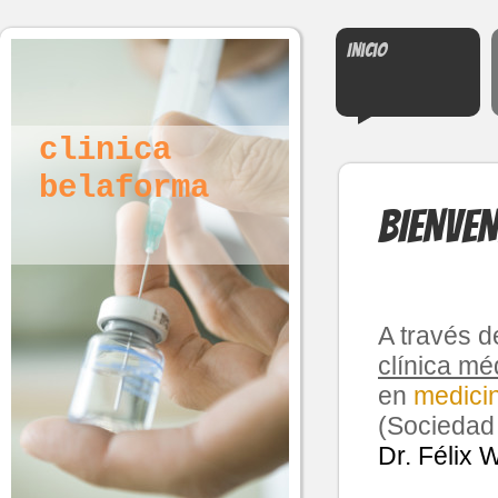
Inicio
clinica
belaforma
BIENVEN
A través d
clínica mé
en
medicin
(Sociedad 
Dr. Félix