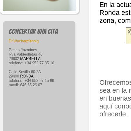
En la actu
Ronda esta
zona, com
Concertar una cita
Dr.Wucherpfennig
Paseo Jazmines
Rva Valdeolletas 48
29602
MARBELLA
teléfono: +34 952 77 35 10
Calle Sevilla 60-2A
29400
RONDA
teléfono: +34 952 87 15 99
Ofrecemos 
movil: 646 65 26 07
sea en la 
en buenas 
aquí cono
ofrecerle.